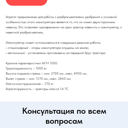
Агрегат предназначен для работы с разбрасывателями удобрений и основной
особенностью этого манипулятора является то, что он имеет двухстороннюю
навеску. Это позволяет одновременно на один трактор навесить и манипулятор, и
навесной разбрасыватель.
Манипулятор может использоваться в следующих режимах работы:
˗ стационарный - опоры манипулятора опущены на землю;
˗ автономный - установлены противовесы на передний брус трактора.
Краткие характеристики МГН 1000:
Грузоподъемность – 1000 кг.
Высота подъема стрелы – мин. 2700 мм., макс. 4900 мм.
Вылет стрелы – мин. 1570 мм., макс. 2460 мм.
Масса конструкционная – 370 кг.
Агрегатируемость – тракторы класса 1,4 ТС
Консультация по всем
вопросам