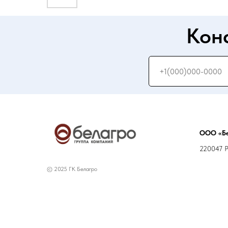
Кон
ООО «Бе
220047 РБ
© 2025 ГК Белагро