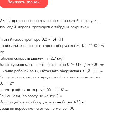
Заказать звонок
МК - 7 предназначена для очистки проезжей части улиц,
площадей, дорог и тротуаров с твёрдым покрытием.
Тяговый класс трактора 0,8 - 1,4 КН
Производительность щеточного оборудования 15,4*1000 м/
час
Рабочая скорость движения 12,9 км/ч
Высота убираемого снега плотностью 0,7+0,12 г/см 200 мм
Ширина рабочей зоны, щёточного оборудования 1,8 - 0,1 м
Угол установки щётки к продольной оси машины не менее
60°± 2°
Диаметр щётки по ворсу 0,55 ± 0,02 м
Длина щётки по ворсу не менее 2 м
Масса щёточного оборудования не более 435 кг
Средняя наработка на отказ не менее 100 ч