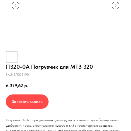
П320-0А Погрузчик для МТЗ 320
SKU:
БЛ025190
6 379,62
р.
Заказать звонок
Погрузчик П-320 предназначен для погрузки различных грузов (минеральных
удобрений, песка, строительного мусора и т.п.) в транспортные средства,
смесительные установки и машины для внесения удобрений, для механизации