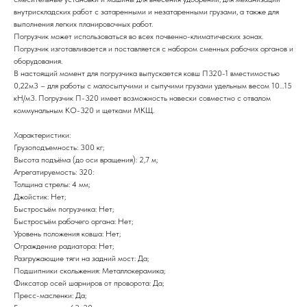
внутрискладских работ с затаренными и незатаренными грузами, а также для
выполнения легких планировочных работ.
Погрузчик может использоваться во всех почвенно-климатических зонах.
Погрузчик изготавливается и поставляется с набором сменных рабочих органов и
оборудования.
В настоящий момент для погрузчика выпускается ковш П320-1 вместимостью
0,22м3 – для работы с малосыпучими и сыпучими грузами удельным весом 10…15
кН/м3. Погрузчик П-320 имеет возможность навески совместно с отвалом
коммунальным КО-320 и щетками МКЩ.
Характеристики:
Грузоподъемность: 300 кг;
Высота подъёма (до оси вращения): 2,7 м;
Агрегатируемость: 320:
Толщина стрелы: 4 мм;
Джойстик: Нет;
Быстросъём погрузчика: Нет;
Быстросъём рабочего органа: Нет;
Уровень положения ковша: Нет;
Ограждение радиатора: Нет;
Разгружающие тяги на задний мост: Да;
Подшипники скольжения: Металлокерамика;
Фиксатор осей шарниров от проворота: Да;
Пресс-масленки: Да;