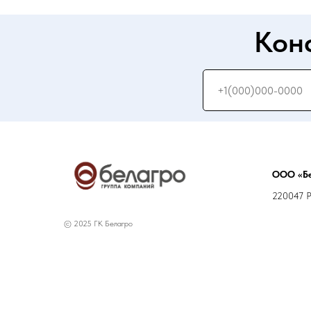
Кон
ООО «Бе
220047 РБ
© 2025 ГК Белагро