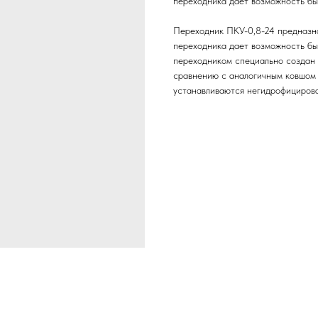
переходника дает возможность бы
Переходник ПКУ-0,8-24 предназна
переходника дает возможность бы
переходником специально создан 
сравнению с аналогичным ковшом 
устанавливаются негидрофициров