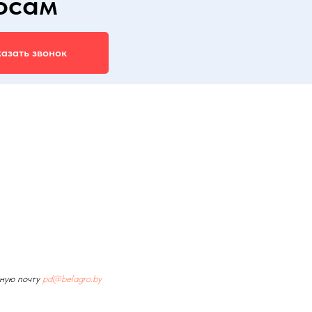
осам
азать звонок
ную почту
pd@belagro.by