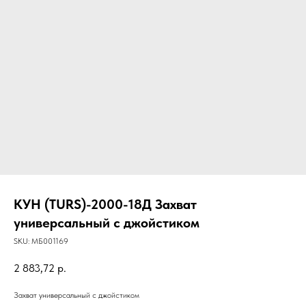
КУН (TURS)-2000-18Д Захват
универсальный с джойстиком
SKU:
МБ001169
2 883,72
р.
Захват универсальный с джойстиком