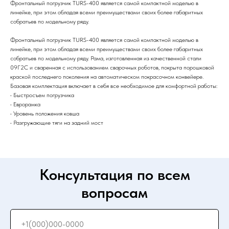
Фронтальный погрузчик TURS-400 является самой компактной моделью в
линейке, при этом обладая всеми преимуществами своих более габаритных
собратьев по модельному ряду.
Фронтальный погрузчик TURS-400 является самой компактной моделью в
линейке, при этом обладая всеми преимуществами своих более габаритных
собратьев по модельному ряду. Рама, изготовленная из качественной стали
09Г2С и сваренная с использованием сварочных роботов, покрыта порошковой
краской последнего поколения на автоматическом покрасочном конвейере.
Базовая комплектация включает в себя все необходимое для комфортной работы:
• Быстросъем погрузчика
• Еврорамка
• Уровень положения ковша
• Разгружающие тяги на задний мост
Консультация по всем
вопросам